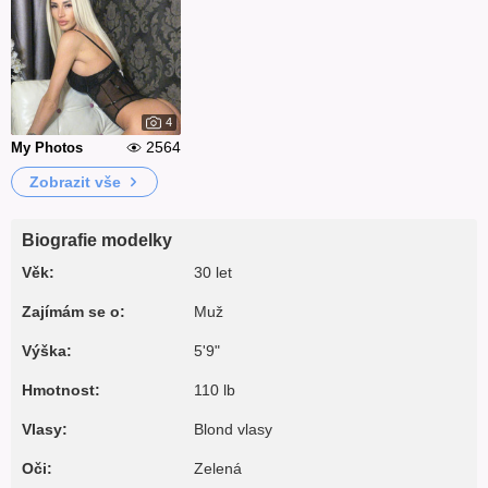
4
2564
My Photos
Zobrazit vše
Biografie modelky
Věk:
30 let
Zajímám se o:
Muž
Výška:
5'9"
Hmotnost:
110 lb
Vlasy:
Blond vlasy
Oči:
Zelená