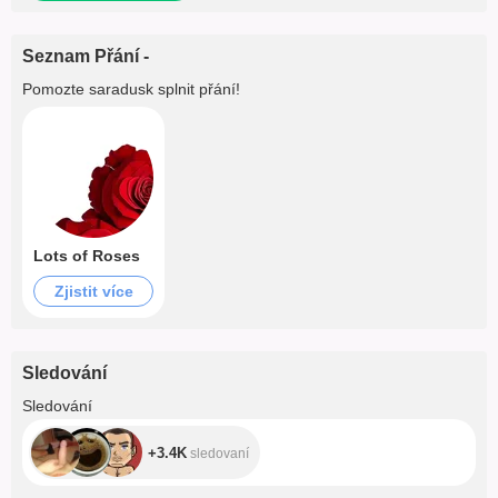
Seznam Přání -
Pomozte
saradusk
splnit přání!
Lots of Roses
Zjistit více
Sledování
+3.4K
Sledování
+3.4K
sledovaní