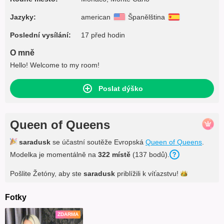
Jazyky:
american
Španělština
Poslední vysílání:
17 před hodin
O mně
Hello! Welcome to my room!
Poslat dýško
Queen of Queens
saradusk
se účastní soutěže Evropská
Queen of Queens
.
Modelka je momentálně na
322 místě
(137 bodů).
Pošlite Žetóny, aby ste
saradusk
priblížili k
víťazstvu!
Fotky
ZDARMA