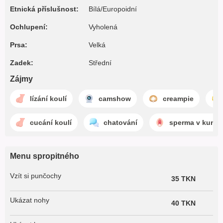
Etnická příslušnost:
Bílá/Europoidní
Ochlupení:
Vyholená
Prsa:
Velká
Zadek:
Střední
Zájmy
lízání koulí
camshow
creampie
cucání koulí
chatování
sperma v kund
Menu spropitného
Vzít si punčochy
35 TKN
Ukázat nohy
40 TKN