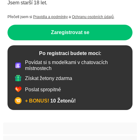
Jsem starší 18 let.
Přečetl jsem si
Pravidla a podmínky
a
Ochranu osobních údajů
.
Zaregistrovat se
Po registraci budete moci:
Povídat si s modelkami v chatovacích
místnostech
Získat žetony zdarma
Poslat spropitné
+ BONUS!
10 Žetonů!
Anál
Arabky